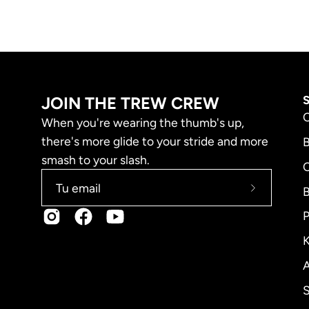
JOIN THE TREW CREW
When you're wearing the thumb's up,
there's more glide to your stride and more
smash to your slash.
B
Suscríbet
a
P
nuestro
K
boletín
A