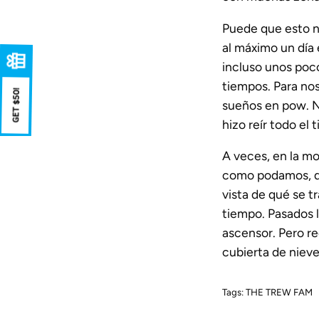
Puede que esto n
al máximo un día 
incluso unos poco
tiempos. Para nos
sueños en pow. No
hizo reír todo e
A veces, en la mo
como podamos, de
vista de qué se t
tiempo. Pasados ​
ascensor. Pero re
cubierta de niev
Tags:
THE TREW FAM