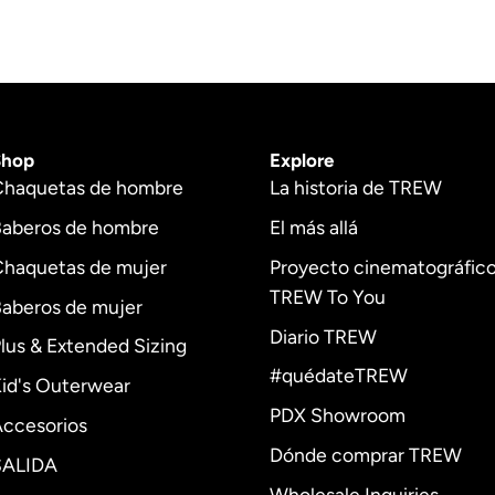
Shop
Explore
Chaquetas de hombre
La historia de TREW
Baberos de hombre
El más allá
Chaquetas de mujer
Proyecto cinematográfic
TREW To You
aberos de mujer
e
Diario TREW
lus & Extended Sizing
#quédateTREW
id's Outerwear
PDX Showroom
ccesorios
Dónde comprar TREW
SALIDA
Wholesale Inquiries